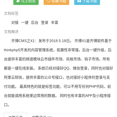
马上阅读
收藏书籍
下载书籍
文档标签
对接
一键
后台
登录
丰富
文档概述
齐博CMS之X1：发布于2018.5.18日。 齐博X1是齐博软件基于
thinkphp5开发的内容管理系统，拓展性非常强，后台一键升级，后
台提供丰富的频道模块云市插件市场、风格市场、钩子市场，所有
都是一键在线安装。 系统已经对接好QQ、微信登录，同时也对接好
阿里云短信，提供丰富的公众号接口，也对接好小程序的登录与支
付功能。 最具特色的就是标签功能，可以不用写任何PHP代码，前
台就能调用系统里边常用的数据。 同时也有丰富的APP及小程序接
口。