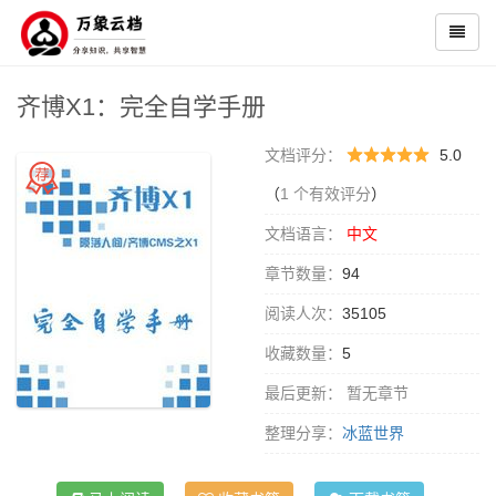
齐博X1：完全自学手册
文档评分：
5.0
（
1 个有效评分
）
文档语言：
中文
章节数量：
94
阅读人次：
35105
收藏数量：
5
最后更新：
暂无章节
整理分享：
冰蓝世界