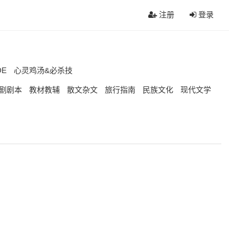
注册
登录
DE
心灵鸡汤&必杀技
剧剧本
教材教辅
散文杂文
旅行指南
民族文化
现代文学