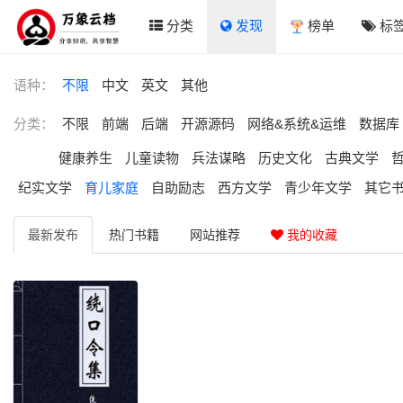
分类
发现
榜单
标
语种：
不限
中文
英文
其他
分类：
不限
前端
后端
开源源码
网络&系统&运维
数据库
健康养生
儿童读物
兵法谋略
历史文化
古典文学
纪实文学
育儿家庭
自助励志
西方文学
青少年文学
其它
最新
发布
热门
书籍
网站
推荐
我的收藏