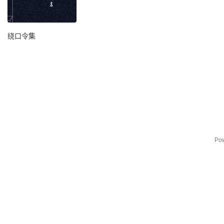
绕口令集
Po