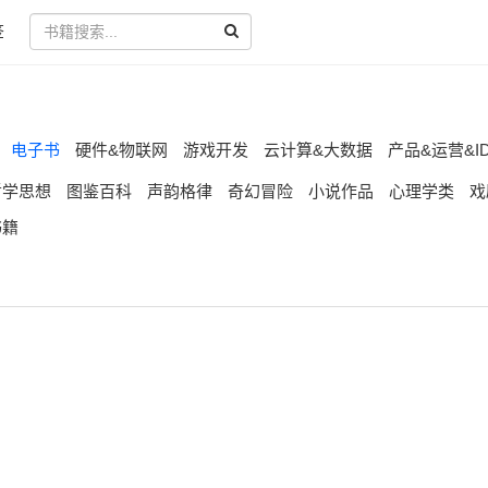
签
电子书
硬件&物联网
游戏开发
云计算&大数据
产品&运营&I
哲学思想
图鉴百科
声韵格律
奇幻冒险
小说作品
心理学类
戏
书籍