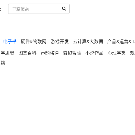
签
电子书
硬件&物联网
游戏开发
云计算&大数据
产品&运营&I
哲学思想
图鉴百科
声韵格律
奇幻冒险
小说作品
心理学类
戏
书籍