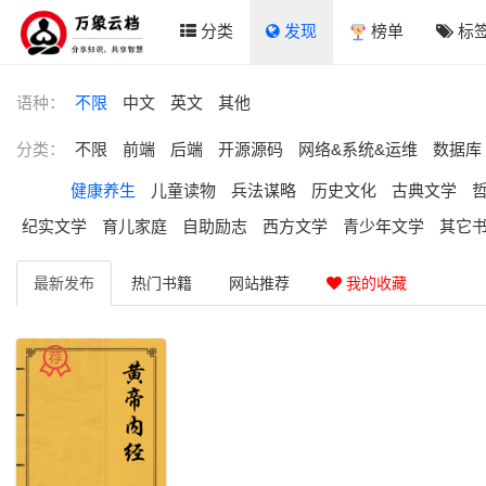
分类
发现
榜单
标
语种：
不限
中文
英文
其他
分类：
不限
前端
后端
开源源码
网络&系统&运维
数据库
健康养生
儿童读物
兵法谋略
历史文化
古典文学
纪实文学
育儿家庭
自助励志
西方文学
青少年文学
其它
最新
发布
热门
书籍
网站
推荐
我的收藏