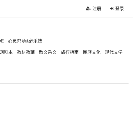
注册
登录
DE
心灵鸡汤&必杀技
剧剧本
教材教辅
散文杂文
旅行指南
民族文化
现代文学